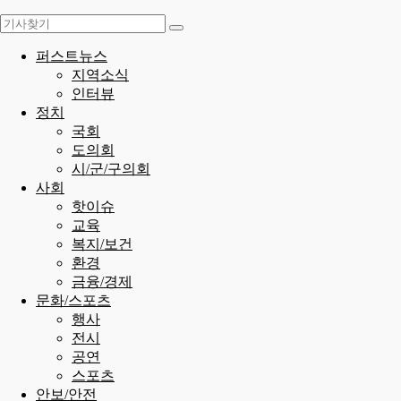
퍼스트뉴스
지역소식
인터뷰
정치
국회
도의회
시/군/구의회
사회
핫이슈
교육
복지/보건
환경
금융/경제
문화/스포츠
행사
전시
공연
스포츠
안보/안전