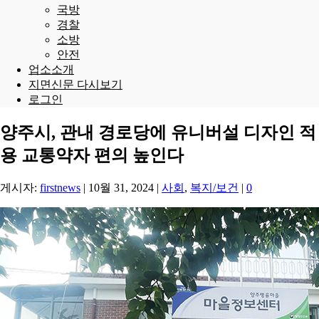
국방
경찰
소방
안전
업소소개
지면신문 다시보기
로그인
양주시, 관내 경로당에 유니버설 디자인 적
용 교통약자 편의 높인다
게시자:
firstnews
|
10월 31, 2024
|
사회
,
복지/보건
|
0