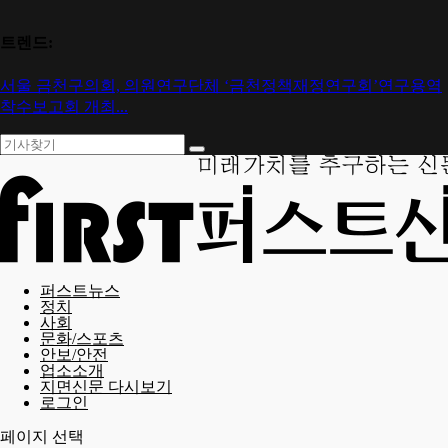
트렌드:
서울 금천구의회, 의원연구단체 ‘금천정책재정연구회’연구용역
착수보고회 개최...
퍼스트뉴스
정치
사회
문화/스포츠
안보/안전
업소소개
지면신문 다시보기
로그인
페이지 선택