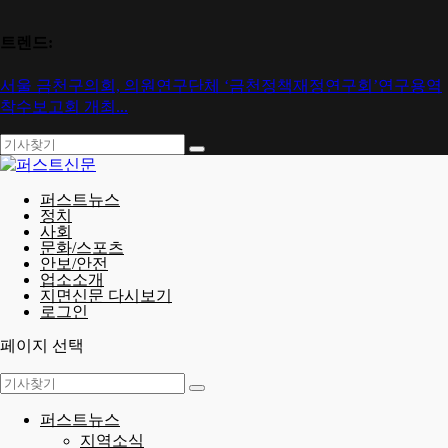
트렌드:
서울 금천구의회, 의원연구단체 ‘금천정책재정연구회’연구용역
착수보고회 개최...
퍼스트뉴스
정치
사회
문화/스포츠
안보/안전
업소소개
지면신문 다시보기
로그인
페이지 선택
퍼스트뉴스
지역소식