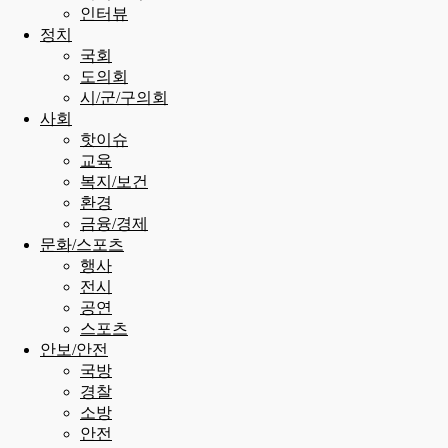
인터뷰
정치
국회
도의회
시/군/구의회
사회
핫이슈
교육
복지/보건
환경
금융/경제
문화/스포츠
행사
전시
공연
스포츠
안보/안전
국방
경찰
소방
안전