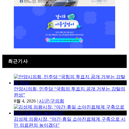
최근기사
안양시의회, 민주당 “국힘의 투표지 공개 거부는 강탈의
완성”
8월 4, 2026
|
시/군/구의회
김성제 의왕시장, “야간·휴일 소아진료체계 구축으로 시
민 의료편의 높이겠다”