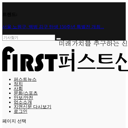
트렌드:
서울 노원구, 백범 김구 탄생 150주년 특별전 개최...
퍼스트뉴스
정치
사회
문화/스포츠
안보/안전
업소소개
지면신문 다시보기
로그인
페이지 선택