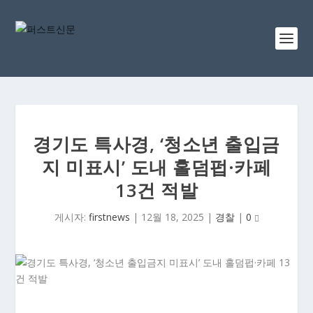
경기도 특사경, ‘청소년 출입금
지 미표시’ 도내 홀덤펍·카페
13건 적발
게시자:
firstnews
|
12월 18, 2025
|
경찰
|
0