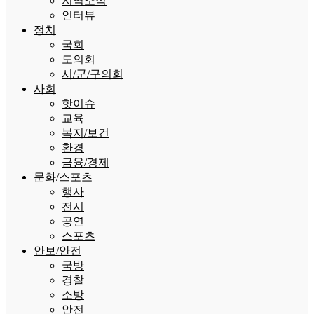
지역소식
인터뷰
정치
국회
도의회
시/군/구의회
사회
핫이슈
교육
복지/보건
환경
금융/경제
문화/스포츠
행사
전시
공연
스포츠
안보/안전
국방
경찰
소방
안전