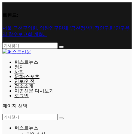
트렌드:
서울 금천구의회, 의원연구단체 ‘금천정책재정연구회’연구용
역 착수보고회 개최...
퍼스트뉴스
정치
사회
문화/스포츠
안보/안전
업소소개
지면신문 다시보기
로그인
페이지 선택
퍼스트뉴스