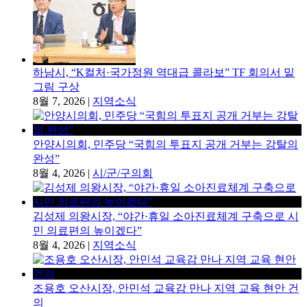
하남시, “K컬처·국가정원 역대급 콜라보” TF 회의서 밑
그림 구상
8월 7, 2026
|
지역소식
안양시의회, 민주당 “국힘의 투표지 공개 거부는 강탈의
완성”
8월 4, 2026
|
시/군/구의회
김성제 의왕시장, “야간·휴일 소아진료체계 구축으로 시
민 의료편의 높이겠다”
8월 4, 2026
|
지역소식
조용호 오산시장, 안민석 교육감 만나 지역 교육 현안 건
의