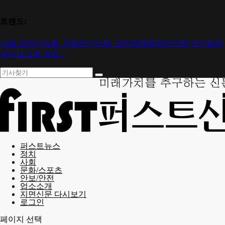
트렌드:
서울 금천구의회, 의원연구단체 ‘금천정책재정연구회’연구용역
착수보고회 개최...
퍼스트뉴스
정치
사회
문화/스포츠
안보/안전
업소소개
지면신문 다시보기
로그인
페이지 선택