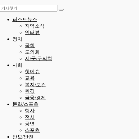
퍼스트뉴스
지역소식
인터뷰
정치
국회
도의회
시/군/구의회
사회
핫이슈
교육
복지/보건
환경
금융/경제
문화/스포츠
행사
전시
공연
스포츠
안보/안전