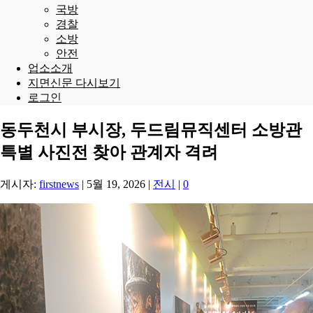
국방
경찰
소방
안전
업소소개
지면신문 다시보기
로그인
동두천시 부시장, 두드림뮤직센터 소방관
특별 사진전 찾아 관계자 격려
게시자:
firstnews
|
5월 19, 2026
|
전시
|
0