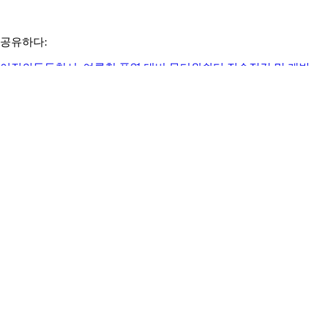
공유하다:
이전의
동두천시, 여름철 폭염 대비 무더위쉼터 전수점검 및 개방
운영
다음
화성특례시의회, 2026 화성특례시 연등음악축제 참석
관련 게시물