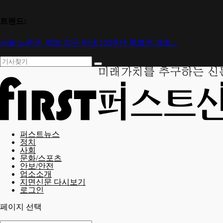
트렌드:
서울 노원구, 백범 김구 탄생 150주년 특별전 개최...
퍼스트뉴스
정치
사회
문화/스포츠
안보/안전
업소소개
지면신문 다시보기
로그인
페이지 선택