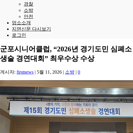
경찰
소방
안전
업소소개
지면신문 다시보기
로그인
군포시니어클럽, “2026년 경기도민 심폐소
생술 경연대회” 최우수상 수상
게시자:
firstnews
|
5월 11, 2026
|
소방
|
0