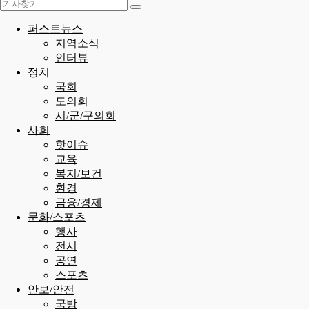
퍼스트뉴스
지역소식
인터뷰
정치
국회
도의회
시/군/구의회
사회
핫이슈
교육
복지/보건
환경
금융/경제
문화/스포츠
행사
전시
공연
스포츠
안보/안전
국방