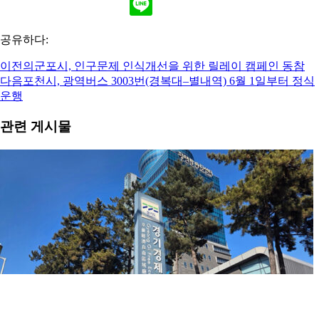
공유하다:
이전의
군포시, 인구문제 인식개선을 위한 릴레이 캠페인 동참
다음
포천시, 광역버스 3003번(경복대–별내역) 6월 1일부터 정식
운행
관련 게시물