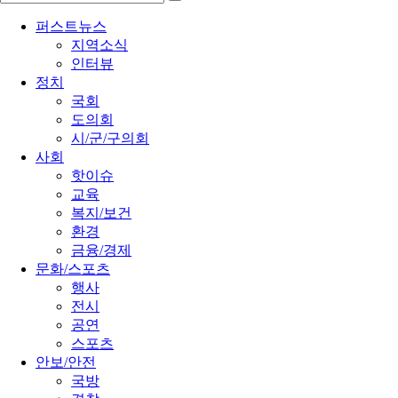
퍼스트뉴스
지역소식
인터뷰
정치
국회
도의회
시/군/구의회
사회
핫이슈
교육
복지/보건
환경
금융/경제
문화/스포츠
행사
전시
공연
스포츠
안보/안전
국방