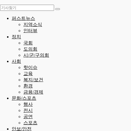
퍼스트뉴스
지역소식
인터뷰
정치
국회
도의회
시/군/구의회
사회
핫이슈
교육
복지/보건
환경
금융/경제
문화/스포츠
행사
전시
공연
스포츠
안보/안전