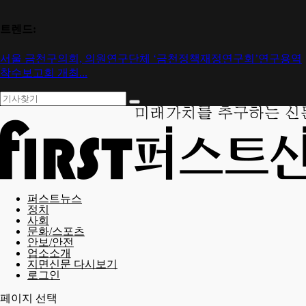
트렌드:
서울 금천구의회, 의원연구단체 ‘금천정책재정연구회’연구용역
착수보고회 개최...
퍼스트뉴스
정치
사회
문화/스포츠
안보/안전
업소소개
지면신문 다시보기
로그인
페이지 선택