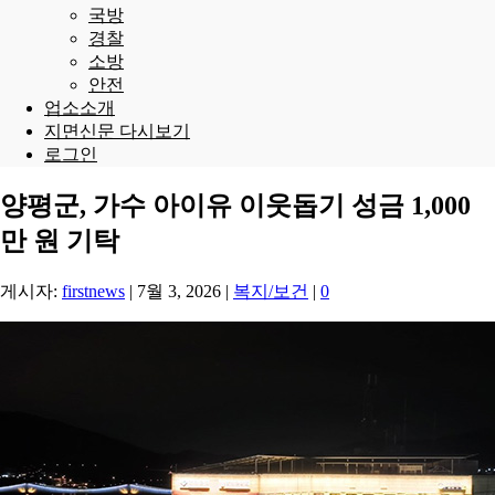
국방
경찰
소방
안전
업소소개
지면신문 다시보기
로그인
양평군, 가수 아이유 이웃돕기 성금 1,000
만 원 기탁
게시자:
firstnews
|
7월 3, 2026
|
복지/보건
|
0