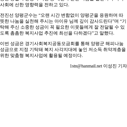
사회에 선한 영향력을 전하고 있다.
전진선 양평군수는 “오랜 시간 변함없이 양평군을 응원하며 따
뜻한 나눔을 실천해 주시는 아이유 님께 깊이 감사드린다”며 “기
탁해 주신 소중한 성금이 꼭 필요한 이웃들에게 잘 전달될 수 있
도록 촘촘한 복지사업 추진에 최선을 다하겠다”고 말했다.
이번 성금은 경기사회복지공동모금회를 통해 양평군 해피나눔
성금으로 지정 기탁돼 복지 사각지대에 놓인 저소득 취약계층을
위한 맞춤형 복지사업에 활용될 예정이다.
1stn@hanmail.net 이성진 기자
공유하다:
이전의
양평군, 군립병원 설립 추진단(TF) 구성 공공의료 기반 마
련 본격화
다음
양평군, 개군면 기초생활거점조성사업 2단계 공모 최종 선
정