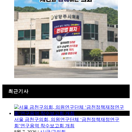
최근기사
서울 금천구의회, 의원연구단체 ‘금천정책재정연구
회’연구용역 착수보고회 개최
8월 7, 2026
|
시/군/구의회