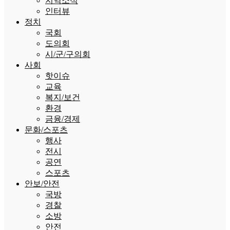
지역소식
인터뷰
정치
국회
도의회
시/군/구의회
사회
핫이슈
교육
복지/보건
환경
금융/경제
문화/스포츠
행사
전시
공연
스포츠
안보/안전
국방
경찰
소방
안전