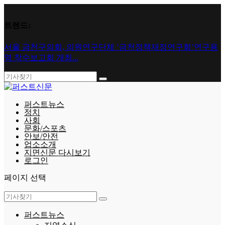
트렌드:
서울 금천구의회, 의원연구단체 ‘금천정책재정연구회’연구용
역 착수보고회 개최...
퍼스트뉴스
정치
사회
문화/스포츠
안보/안전
업소소개
지면신문 다시보기
로그인
페이지 선택
퍼스트뉴스