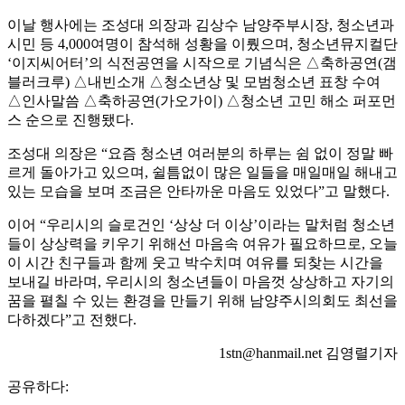
이날 행사에는 조성대 의장과 김상수 남양주부시장, 청소년과
시민 등 4,000여명이 참석해 성황을 이뤘으며, 청소년뮤지컬단
‘이지씨어터’의 식전공연을 시작으로 기념식은 △축하공연(갬
블러크루) △내빈소개 △청소년상 및 모범청소년 표창 수여
△인사말씀 △축하공연(가오가이) △청소년 고민 해소 퍼포먼
스 순으로 진행됐다.
조성대 의장은 “요즘 청소년 여러분의 하루는 쉼 없이 정말 빠
르게 돌아가고 있으며, 쉴틈없이 많은 일들을 매일매일 해내고
있는 모습을 보며 조금은 안타까운 마음도 있었다”고 말했다.
이어 “우리시의 슬로건인 ‘상상 더 이상’이라는 말처럼 청소년
들이 상상력을 키우기 위해선 마음속 여유가 필요하므로, 오늘
이 시간 친구들과 함께 웃고 박수치며 여유를 되찾는 시간을
보내길 바라며, 우리시의 청소년들이 마음껏 상상하고 자기의
꿈을 펼칠 수 있는 환경을 만들기 위해 남양주시의회도 최선을
다하겠다”고 전했다.
1stn@hanmail.net 김영렬기자
공유하다: