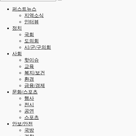
퍼스트뉴스
지역소식
인터뷰
정치
국회
도의회
시/군/구의회
사회
핫이슈
교육
복지/보건
환경
금융/경제
문화/스포츠
행사
전시
공연
스포츠
안보/안전
국방