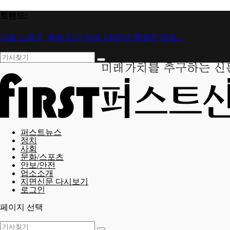
트렌드:
서울 노원구, 백범 김구 탄생 150주년 특별전 개최...
퍼스트뉴스
정치
사회
문화/스포츠
안보/안전
업소소개
지면신문 다시보기
로그인
페이지 선택