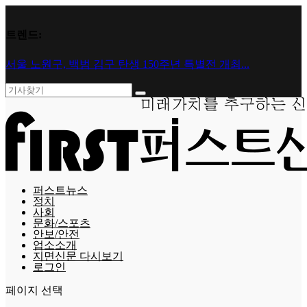
트렌드:
서울 노원구, 백범 김구 탄생 150주년 특별전 개최...
퍼스트뉴스
정치
사회
문화/스포츠
안보/안전
업소소개
지면신문 다시보기
로그인
페이지 선택