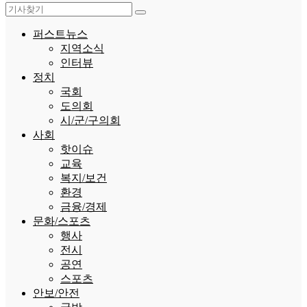
퍼스트뉴스
지역소식
인터뷰
정치
국회
도의회
시/군/구의회
사회
핫이슈
교육
복지/보건
환경
금융/경제
문화/스포츠
행사
전시
공연
스포츠
안보/안전