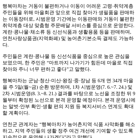
행복마차는 거동이 불편하거나 이동이 어려운 고령·취약계층
주민들을 위해 마을회관 앞으로 직접 찾아가 생필품을 판매하
는 이동장터로, 시범운영 기간에는 이동판매와 거동이 불편한
취약계층 대상 맞춤형 주문배달 서비스를 중심으로 운영한다.
계란·콩나물·채소류 등 신선식품과 생활용품 등을 판매하며,
연천사랑상품권(지역화폐) 및 농어촌기본소득 결제도 가능하
다.
주민들은 계란·콩나물 등 신선식품을 중심으로 높은 관심을
보였으며, 한 주민은 “마트까지 나가기가 힘든데 마을로 직접
찾아와 주니 너무 편하고 좋다”고 말했다.
행복마차는 군남·청산·미산·왕징·중·장남 등 6개 면 34개 마을
을 주 5일(월~금) 순환 방문하며, 1차 시범운영(7. 6.~7. 24.) 및
2차 시범운영(8. 3.~8. 21.) 결과를 바탕으로 노선을 조정한 뒤 9
월부터 확정된 노선으로 본격 운영할 예정이다. 본격 운영시에
는 말벗·안부 확인·생활 편의 지원 등 복지서비스 연계도 확대
할 계획이다.
연천군 관계자는 “행복마차가 농어촌지역 식품 사막화를 해소
하고, 지역 주민들의 생활 정주 여건 개선에 기여할 수 있도록
지속적으로 운영해 나가겠다”라고 말했다.