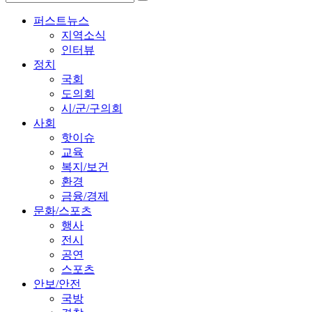
퍼스트뉴스
지역소식
인터뷰
정치
국회
도의회
시/군/구의회
사회
핫이슈
교육
복지/보건
환경
금융/경제
문화/스포츠
행사
전시
공연
스포츠
안보/안전
국방