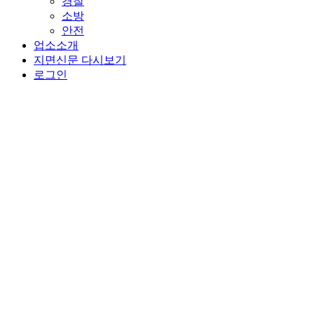
경찰
소방
안전
업소소개
지면신문 다시보기
로그인
평화종합사회복지관, 중계2·3동 주민복지
게시자:
morasoo3927
|
9월 24, 2025
|
행사
|
0