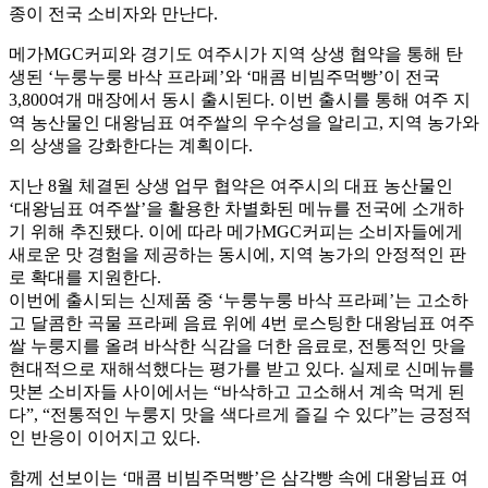
종이 전국 소비자와 만난다.
메가MGC커피와 경기도 여주시가 지역 상생 협약을 통해 탄
생된 ‘누룽누룽 바삭 프라페’와 ‘매콤 비빔주먹빵’이 전국
3,800여개 매장에서 동시 출시된다. 이번 출시를 통해 여주 지
역 농산물인 대왕님표 여주쌀의 우수성을 알리고, 지역 농가와
의 상생을 강화한다는 계획이다.
지난 8월 체결된 상생 업무 협약은 여주시의 대표 농산물인
‘대왕님표 여주쌀’을 활용한 차별화된 메뉴를 전국에 소개하
기 위해 추진됐다. 이에 따라 메가MGC커피는 소비자들에게
새로운 맛 경험을 제공하는 동시에, 지역 농가의 안정적인 판
로 확대를 지원한다.
이번에 출시되는 신제품 중 ‘누룽누룽 바삭 프라페’는 고소하
고 달콤한 곡물 프라페 음료 위에 4번 로스팅한 대왕님표 여주
쌀 누룽지를 올려 바삭한 식감을 더한 음료로, 전통적인 맛을
현대적으로 재해석했다는 평가를 받고 있다. 실제로 신메뉴를
맛본 소비자들 사이에서는 “바삭하고 고소해서 계속 먹게 된
다”, “전통적인 누룽지 맛을 색다르게 즐길 수 있다”는 긍정적
인 반응이 이어지고 있다.
함께 선보이는 ‘매콤 비빔주먹빵’은 삼각빵 속에 대왕님표 여