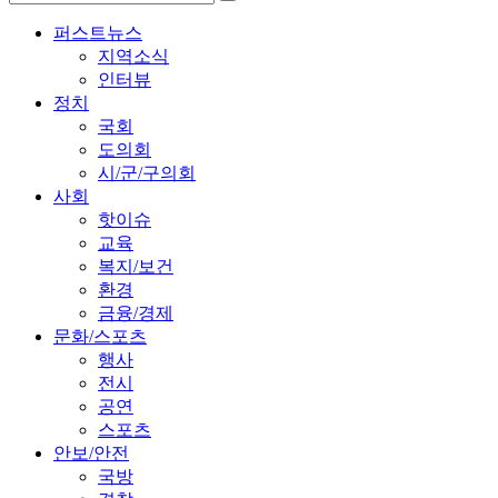
퍼스트뉴스
지역소식
인터뷰
정치
국회
도의회
시/군/구의회
사회
핫이슈
교육
복지/보건
환경
금융/경제
문화/스포츠
행사
전시
공연
스포츠
안보/안전
국방