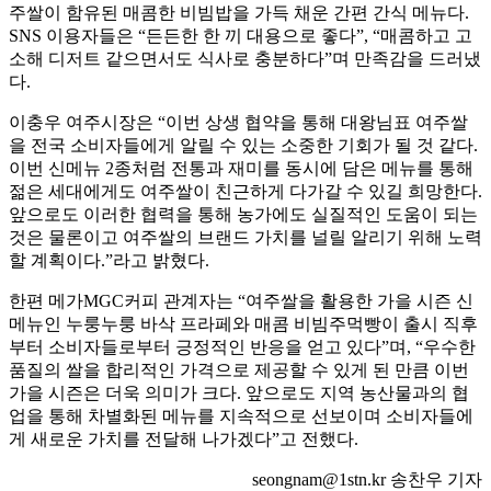
주쌀이 함유된 매콤한 비빔밥을 가득 채운 간편 간식 메뉴다.
SNS 이용자들은 “든든한 한 끼 대용으로 좋다”, “매콤하고 고
소해 디저트 같으면서도 식사로 충분하다”며 만족감을 드러냈
다.
이충우 여주시장은 “이번 상생 협약을 통해 대왕님표 여주쌀
을 전국 소비자들에게 알릴 수 있는 소중한 기회가 될 것 같다.
이번 신메뉴 2종처럼 전통과 재미를 동시에 담은 메뉴를 통해
젊은 세대에게도 여주쌀이 친근하게 다가갈 수 있길 희망한다.
앞으로도 이러한 협력을 통해 농가에도 실질적인 도움이 되는
것은 물론이고 여주쌀의 브랜드 가치를 널릴 알리기 위해 노력
할 계획이다.”라고 밝혔다.
한편 메가MGC커피 관계자는 “여주쌀을 활용한 가을 시즌 신
메뉴인 누룽누룽 바삭 프라페와 매콤 비빔주먹빵이 출시 직후
부터 소비자들로부터 긍정적인 반응을 얻고 있다”며, “우수한
품질의 쌀을 합리적인 가격으로 제공할 수 있게 된 만큼 이번
가을 시즌은 더욱 의미가 크다. 앞으로도 지역 농산물과의 협
업을 통해 차별화된 메뉴를 지속적으로 선보이며 소비자들에
게 새로운 가치를 전달해 나가겠다”고 전했다.
seongnam@1stn.kr 송찬우 기자