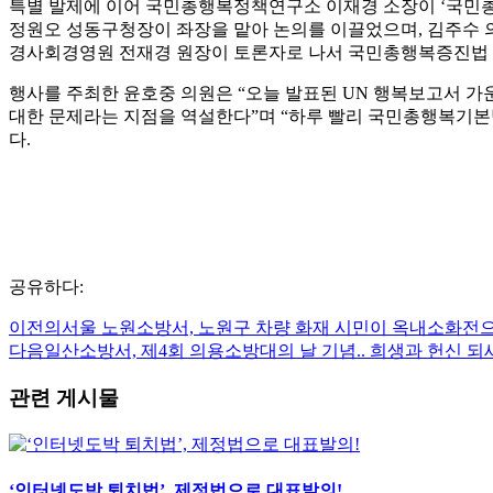
특별 발제에 이어 국민총행복정책연구소 이재경 소장이 ‘국민총
정원오 성동구청장이 좌장을 맡아 논의를 이끌었으며, 김주수 
경사회경영원 전재경 원장이 토론자로 나서 국민총행복증진법 제
행사를 주최한 윤호중 의원은 “오늘 발표된 UN 행복보고서 가
대한 문제라는 지점을 역설한다”며 “하루 빨리 국민총행복기본
다.
공유하다:
이전의
서울 노원소방서, 노원구 차량 화재 시민이 옥내소화전
다음
일산소방서, 제4회 의용소방대의 날 기념.. 희생과 헌신 되
관련 게시물
‘인터넷도박 퇴치법’, 제정법으로 대표발의!