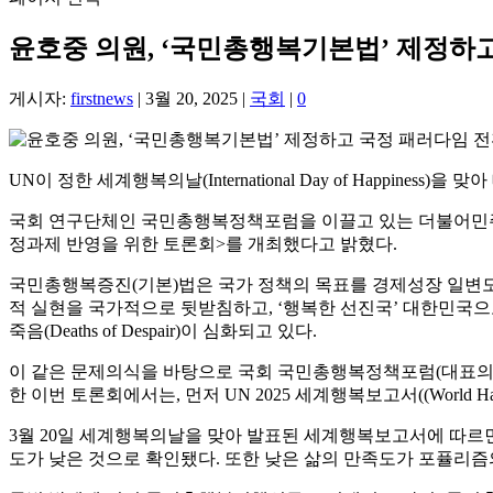
윤호중 의원, ‘국민총행복기본법’ 제정하고
게시자:
firstnews
|
3월 20, 2025
|
국회
|
0
UN이 정한 세계행복의날(International Day of Happin
국회 연구단체인 국민총행복정책포럼을 이끌고 있는 더불어민주당
정과제 반영을 위한 토론회>를 개최했다고 밝혔다.
국민총행복증진(기본)법은 국가 정책의 목표를 경제성장 일변도
적 실현을 국가적으로 뒷받침하고, ‘행복한 선진국’ 대한민국으
죽음(Deaths of Despair)이 심화되고 있다.
이 같은 문제의식을 바탕으로 국회 국민총행복정책포럼(대표의
한 이번 토론회에서는, 먼저 UN 2025 세계행복보고서((World 
3월 20일 세계행복의날을 맞아 발표된 세계행복보고서에 따르면
도가 낮은 것으로 확인됐다. 또한 낮은 삶의 만족도가 포퓰리즘