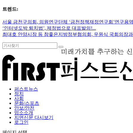
트렌드:
서울 금천구의회, 의원연구단체 ‘금천정책재정연구회’연구용역 
‘인터넷도박 퇴치법’, 제정법으로 대표발의!...
최대호 안양시장 등 참좋은지방정부협의회, 우원식 국회의장과 오
퍼스트뉴스
정치
사회
문화/스포츠
안보/안전
업소소개
지면신문 다시보기
로그인
페이지 선택