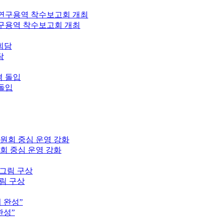
구용역 착수보고회 개최
담
 돌입
회 중심 운영 강화
그림 구상
완성”