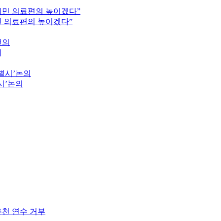
민 의료편의 높이겠다”
의
시’논의
춘천 연수 거부