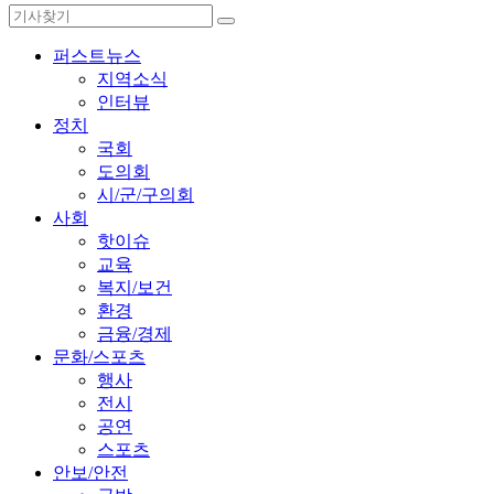
퍼스트뉴스
지역소식
인터뷰
정치
국회
도의회
시/군/구의회
사회
핫이슈
교육
복지/보건
환경
금융/경제
문화/스포츠
행사
전시
공연
스포츠
안보/안전
국방