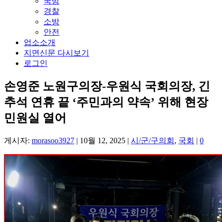
경찰
소방
안전
업소소개
지면신문 다시보기
로그인
손영준 노원구의장-우원식 국회의장, 긴
추석 연휴 끝 ‘주민과의 약속’ 위해 현장
민원실 열어
게시자:
morasoo3927
|
10월 12, 2025
|
시/군/구의회
,
국회
|
0