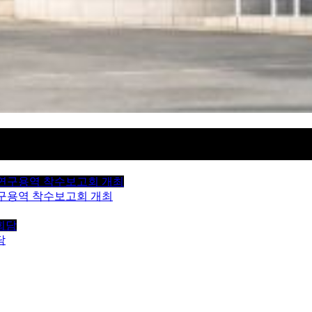
구용역 착수보고회 개최
담