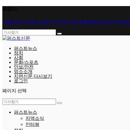
트렌드:
서울 금천구의회, 의원연구단체 ‘금천정책재정연구회’연구용역 
퍼스트뉴스
정치
사회
문화/스포츠
안보/안전
업소소개
지면신문 다시보기
로그인
페이지 선택
퍼스트뉴스
지역소식
인터뷰