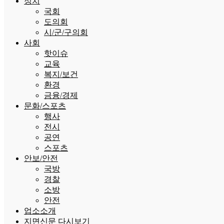
정치
국회
도의회
시/군/구의회
사회
핫이슈
교육
복지/보건
환경
금융/경제
문화/스포츠
행사
전시
공연
스포츠
안보/안전
국방
경찰
소방
안전
업소소개
지면신문 다시보기