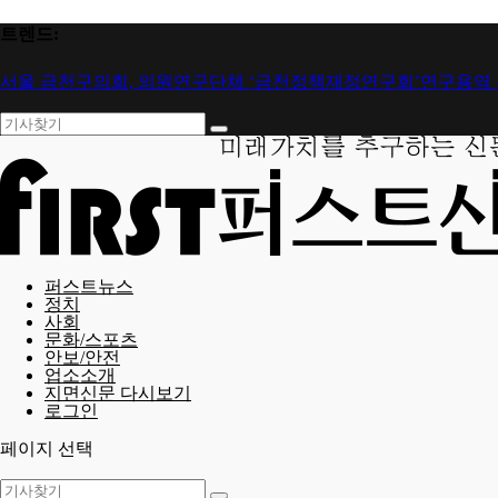
트렌드:
서울 금천구의회, 의원연구단체 ‘금천정책재정연구회’연구용역 착
퍼스트뉴스
정치
사회
문화/스포츠
안보/안전
업소소개
지면신문 다시보기
로그인
페이지 선택