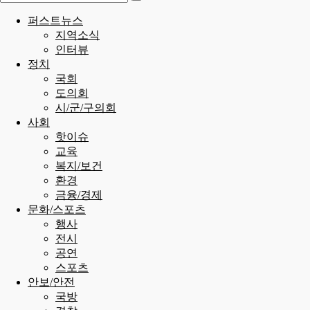
퍼스트뉴스
지역소식
인터뷰
정치
국회
도의회
시/군/구의회
사회
핫이슈
교육
복지/보건
환경
금융/경제
문화/스포츠
행사
전시
공연
스포츠
안보/안전
국방