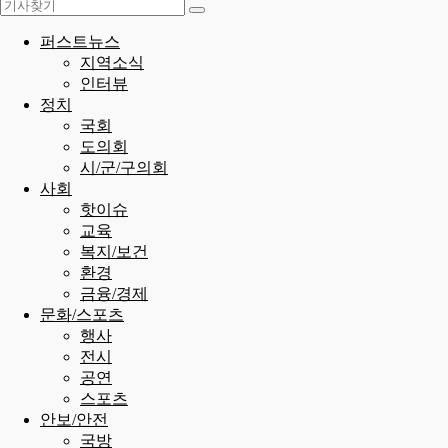
퍼스트뉴스
지역소식
인터뷰
정치
국회
도의회
시/군/구의회
사회
핫이슈
교육
복지/보건
환경
금융/경제
문화/스포츠
행사
전시
공연
스포츠
안보/안전
국방