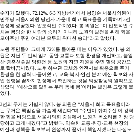
숫자가 말했다. 72.12%, 6·3 지방선거에서 봉양순 서울시의원이
민주당 서울시의원 당선자 가운데 최고 득표율을 기록하며 3선
입성에 성공했다. 압도적인 수치였다. 봉 의원은 “이 압도적인 수
치는 봉양순 한 사람의 승리가 아니라 노원의 발전을 위해 힘을
모아주신 주민 여러분 모두의 위대한 승리”라고 말했다.
노원 주민들이 그에게 72%를 몰아준 데는 이유가 있었다. 봉 의
원은 지난 두 번의 임기 동안 교통과 보행 환경을 개선하고, 불암
산·경춘선숲길·당현천 등 노원의 자연 자원을 주민 힐링 공간으
로 탈바꿈시켰다. 노후 하수관 교체와 안전시설 확충으로 주거
환경을 한 겹씩 다듬어왔고, 교육·복지·안전 분야 예산 확보와 사
업 집행을 끝까지 현장에서 확인하는 것을 의정활동의 원칙으로
삼았다. ‘예산으로 말하는 우리 동네 봉’이라는 별칭은 그렇게 붙
었다.
3선의 무게는 가볍지 않다. 봉 의원은 “서울시 최고 득표율이라
는 무거운 책임감을 가슴에 새긴다”며 “주민이 쥐여주신 이 강력
한 힘을 바탕으로 서울시의회 중심에서 노원의 목소리를 가장 당
당하고 크게 내겠다”고 밝혔다. 약속한 교통·환경·교육 현장의
예산과 정책을 확보부터 완성까지 끝까지 책임지겠다는 다짐도