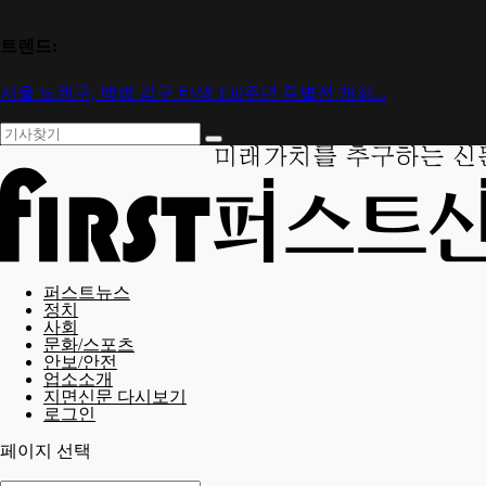
트렌드:
서울 노원구, 백범 김구 탄생 150주년 특별전 개최...
퍼스트뉴스
정치
사회
문화/스포츠
안보/안전
업소소개
지면신문 다시보기
로그인
페이지 선택