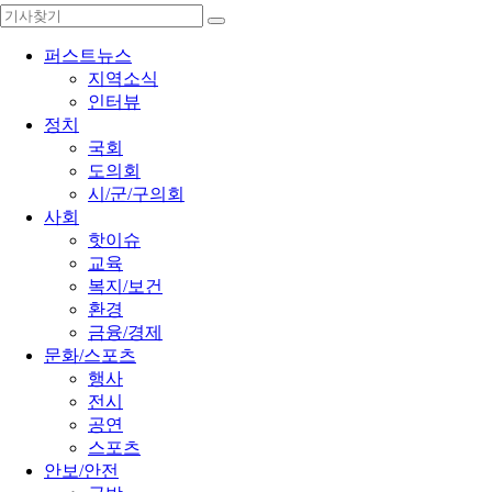
퍼스트뉴스
지역소식
인터뷰
정치
국회
도의회
시/군/구의회
사회
핫이슈
교육
복지/보건
환경
금융/경제
문화/스포츠
행사
전시
공연
스포츠
안보/안전