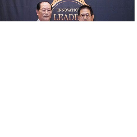
광주시의회, 허경행 의장 ‘2025 혁신리더대상’의정 대상 수상
2025년 07월 01일