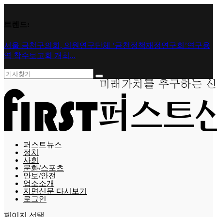
트렌드:
서울 금천구의회, 의원연구단체 ‘금천정책재정연구회’연구용
역 착수보고회 개최...
퍼스트뉴스
정치
사회
문화/스포츠
안보/안전
업소소개
지면신문 다시보기
로그인
페이지 선택