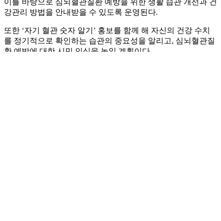
이를 바탕으로 심뇌혈관질환 예방을 위한 생활 습관 개선과 건
강관리 방법을 안내받을 수 있도록 운영된다.
또한 ‘자기 혈관 숫자 알기’ 홍보를 함께 해 자신의 건강 수치
를 정기적으로 확인하는 습관의 중요성을 알리고, 심뇌혈관질
환 예방에 대한 시민 인식을 높일 계획이다.
구리시 관계자는 “심뇌혈관질환은 평소 자신의 건강 수치를
알고 꾸준히 관리하는 것이 무엇보다 중요하다.”라며 “건강 혈
관 상담소가 시민들이 자신의 건강 상태를 점검하고 만성질환
을 예방하는 계기가 되기를 바란다.”라고 말했다.
한편, 구리시보건소는 심뇌혈관질환 예방 관리 사업의 하나로
건강교육과 건강 상담, 만성질환 관리 프로그램 등 다양한 건
강 증진 사업을 지속적으로 운영하며 시민 건강 증진에 힘쓰고
있다.
1stn@hanmail.net 김영렬기자
공유하다: