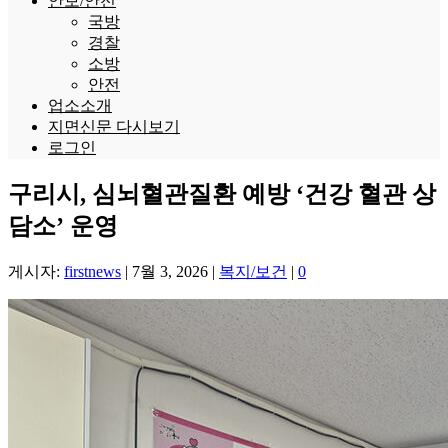
안보/안전
국방
경찰
소방
안전
업소소개
지면신문 다시보기
로그인
구리시, 심뇌혈관질환 예방 ‘건강 혈관 상
담소’ 운영
게시자:
firstnews
|
7월 3, 2026
|
복지/보건
|
0