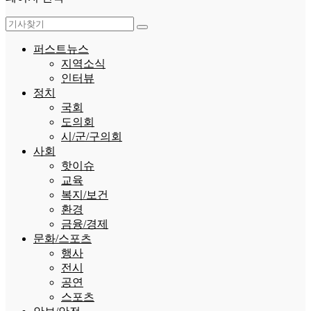
퍼스트뉴스
지역소식
인터뷰
정치
국회
도의회
시/군/구의회
사회
핫이슈
교육
복지/보건
환경
금융/경제
문화/스포츠
행사
전시
공연
스포츠