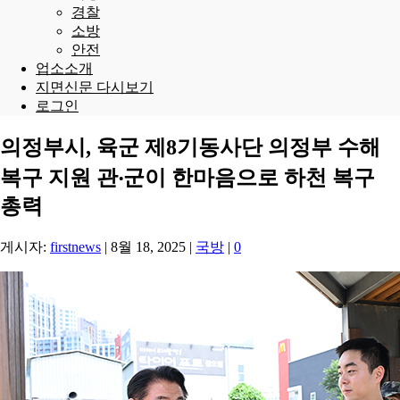
경찰
소방
안전
업소소개
지면신문 다시보기
로그인
의정부시, 육군 제8기동사단 의정부 수해
복구 지원 관‧군이 한마음으로 하천 복구
총력
게시자:
firstnews
|
8월 18, 2025
|
국방
|
0