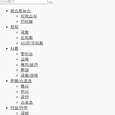
퍼스트뉴스
지역소식
인터뷰
정치
국회
도의회
시/군/구의회
사회
핫이슈
교육
복지/보건
환경
금융/경제
문화/스포츠
행사
전시
공연
스포츠
안보/안전
국방