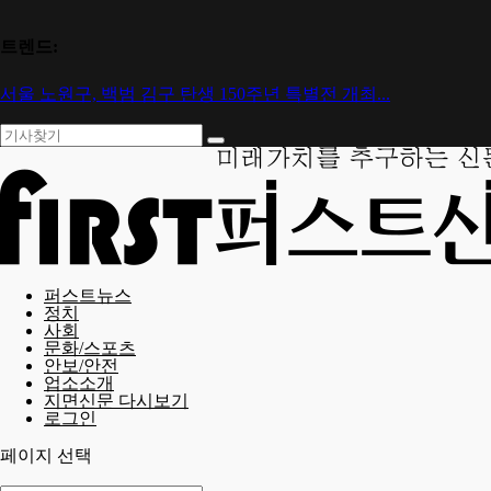
트렌드:
서울 노원구, 백범 김구 탄생 150주년 특별전 개최...
퍼스트뉴스
정치
사회
문화/스포츠
안보/안전
업소소개
지면신문 다시보기
로그인
페이지 선택