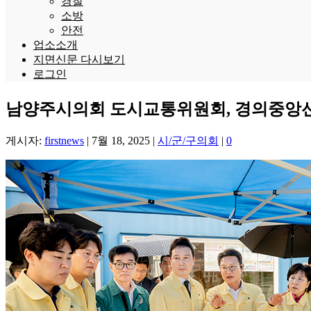
경찰
소방
안전
업소소개
지면신문 다시보기
로그인
남양주시의회 도시교통위원회, 경의중앙선
게시자:
firstnews
|
7월 18, 2025
|
시/군/구의회
|
0