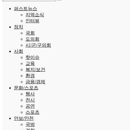
퍼스트뉴스
지역소식
인터뷰
정치
국회
도의회
시/군/구의회
사회
핫이슈
교육
복지/보건
환경
금융/경제
문화/스포츠
행사
전시
공연
스포츠
안보/안전
국방