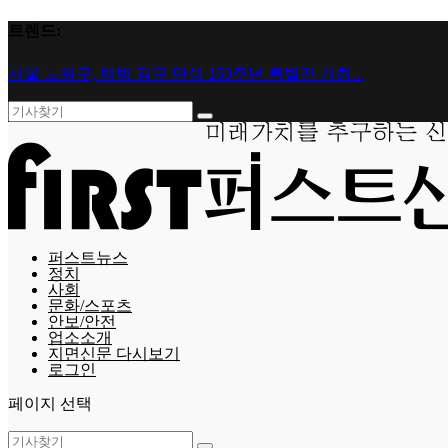
트렌드:
서울 노원구, 백범 김구 탄생 150주년 특별전 개최...
퍼스트뉴스
정치
사회
문화/스포츠
안보/안전
업소소개
지면신문 다시보기
로그인
페이지 선택